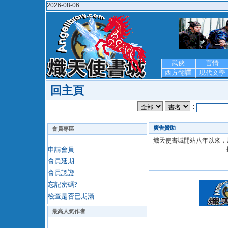
2026-08-06
武俠
言情
西方翻譯
現代文學
回主頁
:
廣告贊助
會員專區
熾天使書城開站八年以來，以超
申請會員
會員延期
會員認證
忘記密碼?
檢查是否已期滿
最高人氣作者