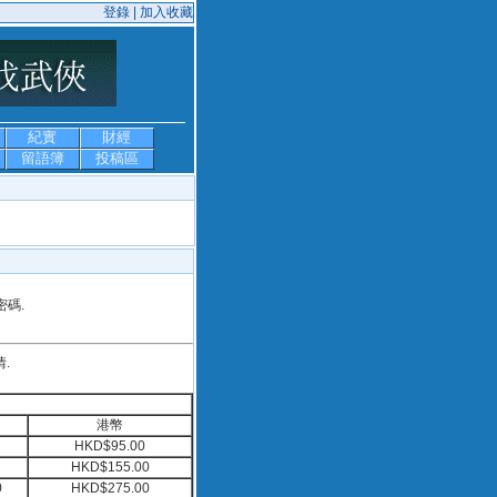
登錄 |
加入收藏
紀實
財經
留語簿
投稿區
密碼.
.
港幣
HKD$95.00
HKD$155.00
0
HKD$275.00