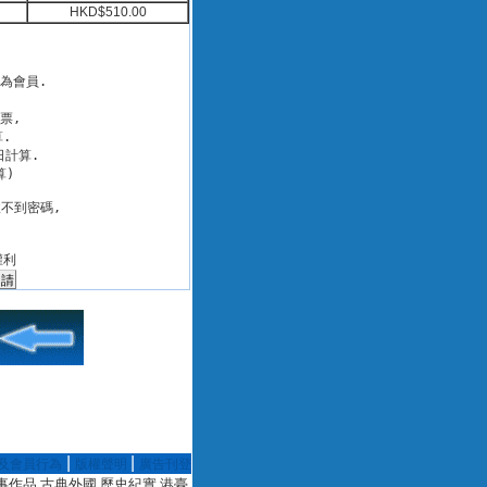
HKD$510.00
會員.

,

 

計算.

) 

不到密碼,

|
|
及會員行為
版權聲明
廣告刊登
說 軍事作品 古典外國 歷史紀實 港臺