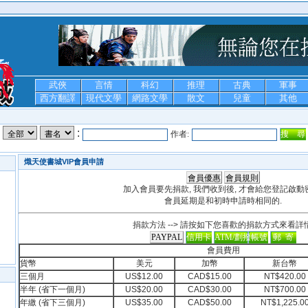
武俠
言情
科幻
推理
古典
軍事
西方翻譯
現代文學
網路文學
散文
兒童
其他
:
作者:
熾天使書城VIP會員申請
加入會員要先捐款, 我們收到後, 才會給您登記啟動
會員延期是和初時申請時相同的.
捐款方法 --> 請按如下您喜歡的捐款方式來看詳情
會員費用
貨幣
美元
加幣
新台幣
三個月
US$12.00
CAD$15.00
NT$420.00
半年 (省下一個月)
US$20.00
CAD$30.00
NT$700.00
年繳 (省下三個月)
US$35.00
CAD$50.00
NT$1,225.0