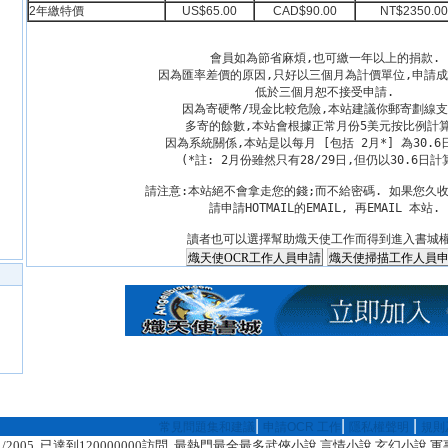
2年繳特價
US$65.00
CAD$90.00
NT$2350.00
會員如為節省麻煩,也可繳一年以上的捐款.

因為匯率差價的原因,只好以三個月為計價單位,申請成為
低於三個月恕不接受申請.

因為寄硬幣/現金比較危險,本站建議你郵寄劃線支票
多寄的餘數,本站會根據正常月份5美元按比例計算.
因為系統關係,本站是以每月 [包括 2月*] 為30.6日
(*註: 2月份雖然只有28/29日,但仍以30.6日計算
請注意:本站絕不會拿走您的錢;而不給密碼. 如果您久收
請申請HOTMAIL的EMAIL, 再EMAIL 本站.

|
|
|
常見問題集和建議
申請OCR 工作
隱私權聲明
規則
/01/2005, 已達到120000000訪問. 最熱門最全最多武俠小說 言情小說 玄幻小