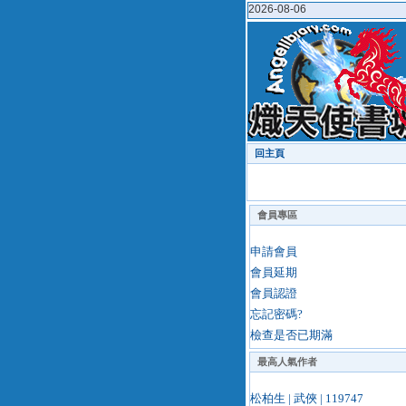
2026-08-06
回主頁
會員專區
申請會員
會員延期
會員認證
忘記密碼?
檢查是否已期滿
最高人氣作者
松柏生 | 武俠 | 119747