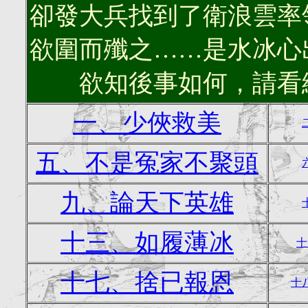
卻發大兵找到了衛浪雲率
欲圍而殲之……是水冰心
欲知後事如何，請看續
一、少俠救美
五、不是冤家不聚頭
九、論天下英雄
十三、如履薄冰
十
十七、捨已報恩
十