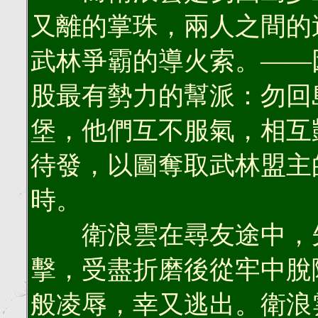
又離的掌珠，兩人之間的
武林爭霸的導火索。——
股最有勢力的幫派：勿回
堡，他們互不服氣，相互
待發，以圖奪取武林盟主
時。
衛浪雲在尋友途中，先
擊，受盡折磨後從牢中脫
般凌辱，幸又逃出。衛浪