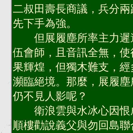
二叔田壽長商議，兵分兩
先下手為強。
但展履塵所率主力遲遲
伍會師，且音訊全無，使
果輝煌，但獨木難支，經
瀕臨絕境。那麼，展履塵
仍不見人影呢？
衛浪雲與水冰心因恨成
順樓勸說義父與勿回島聯