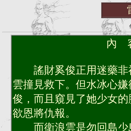
內 
謠財奚俊正用迷藥非禮
雲撞見救下。但水冰心嫌
俊，而且窺見了她少女的
欲恩將仇報。
而衛浪雲是勿回島少島