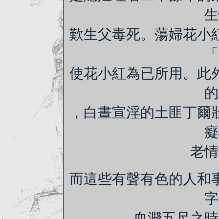
生
歎生父毒死。蕩婦花小
「
使花小紅為已所用。此
的
，白晝宣淫的土匪丁爾
癡
老情
而這些有聲有色的人和
字
血濺五尺之時