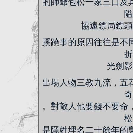
的師爺包松一家三口及
隘
協遠鏢局鏢頭
蹊蹺事的原因往往是不
折
光劍影
出場人物三教九流，五
奇
。對敵人他要錢不要命
松
是隱姓埋名二十餘年的