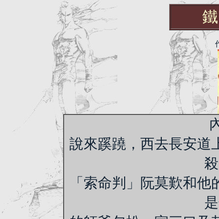
鐵
說來蹊蹺，西去長安道
殺
「索命判」阮莫歎和他
是